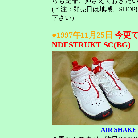
らも是非、押さえておきた
(＊注：発売日は地域、SHO
下さい)
●1997年11月25日
今更です
NDESTRUKT SC(BG)
AIR SHAKE