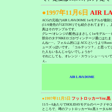
●1997年11月6日
AIR L
ACGの元祖(?)AIR LAVA DOME 1stモデルが復
(11/6発売の｢GETON!｣でも紹介されてます）。
真はそのサンプルです。
グレー/オレンジの配色はまさしく1stモデル･･
部分のタテNIKEロゴがヴィンテージ通にはたま
んね･･･。フォルム的には ACG というよりRunni
ューズっぽいです。「コルテッツ？」と思って
た人もいるんじゃないでしょうか?
それにしても、オレンジ・スウッシュ･･･いい
ぇ。
AIR LAVA DOME
●1997年11月5日
フットロッカーVer.
11/5～6あたりでHOLIDAYモデルのベーク
ところで、噂のフットロッカーVer.黒トータルM