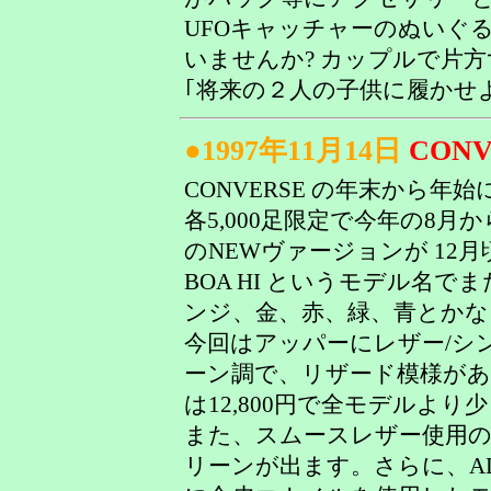
UFOキャッチャーのぬいぐ
いませんか? カップルで片方
｢将来の２人の子供に履かせよ
●1997年11月14日
CONV
CONVERSE の年末から
各5,000足限定で今年の8月
のNEWヴァージョンが 12月頃
BOA HI というモデル名
ンジ、金、赤、緑、青とか
今回はアッパーにレザー/シ
ーン調で、リザード模様が
は12,800円で全モデルよ
また、スムースレザー使用の O
リーンが出ます。さらに、ALL 