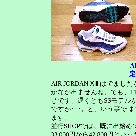
A
定
AIR JORDAN ⅩⅢ はでました
かなか出ませんね。でも、1
じです。遅くともSSモデル
ですが･･･。と、いう事で
ます。
並行SHOPでは、既に出始め
33,000円から42,800円と