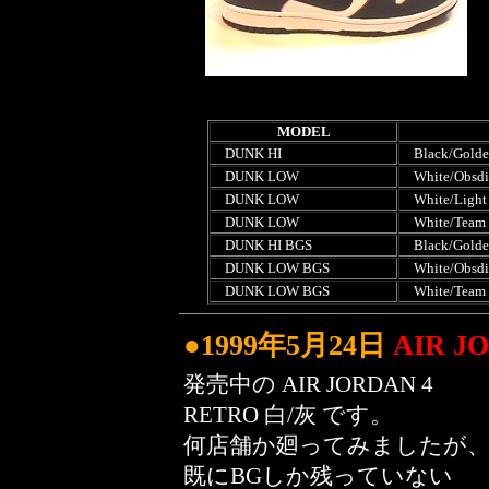
MODEL
DUNK HI
Black/Golde
DUNK LOW
White/Obsdia
DUNK LOW
White/Light 
DUNK LOW
White/Team 
DUNK HI BGS
Black/Golde
DUNK LOW BGS
White/Obsdia
DUNK LOW BGS
White/Team 
●1999年5月24日
AIR J
発売中の AIR JORDAN 4
RETRO 白/灰 です。
何店舗か廻ってみましたが
既にBGしか残っていない