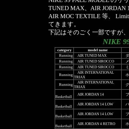
NIKE 99 FALL MODEL
TUNED MAX、AIR JORD
AIR MOC TEXTILE 等、
てきます。
下記はそのごく一部ですが
NIKE 9
category
model name
Running
AIR TUNED MAX
ダ
Running
AIR TUNED SIROCCO
メ
Running
AIR TUNED SIROCCO
ミ
AIR INTERNATIONAL
Running
ホ
TRIAX
AIR INTERNATIONAL
Running
グレ
TRIAX
AIR JORDAN 14
ブラ
Basketball
AIR JORDAN 14 LOW
バ
Basketball
AIR JORDAN 14 LOW
ブ
Basketball
AIR JORDAN 4 RETRO
ホ
Basketball