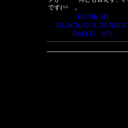
です(^^ゞ。
DUNK HI
BLACK/GOLDENRO
630335 071