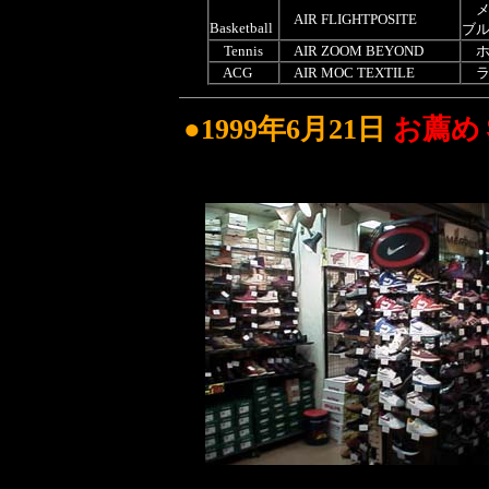
メ
AIR FLIGHTPOSITE
Basketball
ブ
Tennis
AIR ZOOM BEYOND
ホ
ACG
AIR MOC TEXTILE
ラ
●1999年6月21日
お薦め