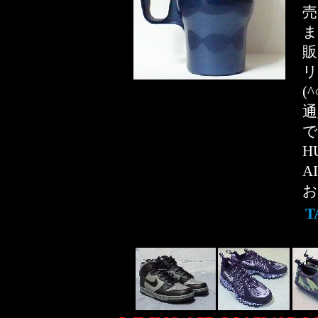
売
ま
販
リ
(
通
で
H
A
お
T