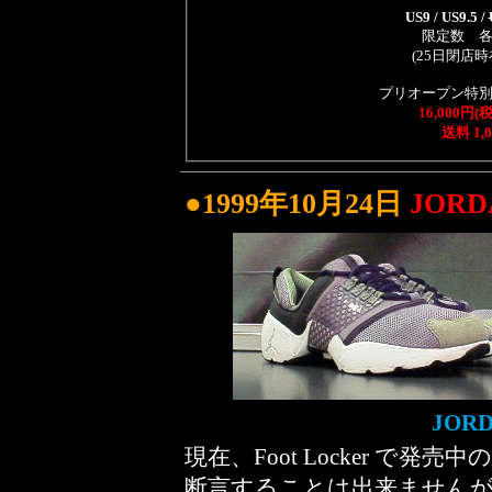
US9 / US9.5 /
限定数 
(25日閉店
プリオープン特
16,000
送料 1
●1999年10月24日
JORD
JOR
現在、Foot Locker で発売中の
断言することは出来ませんが NIKE