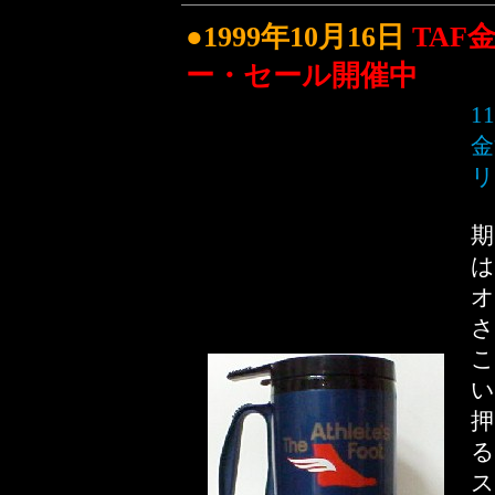
●1999年10月16日
TAF
ー・セール開催中
1
金
リ
期
は
オ
さ
こ
い
押
る
ス