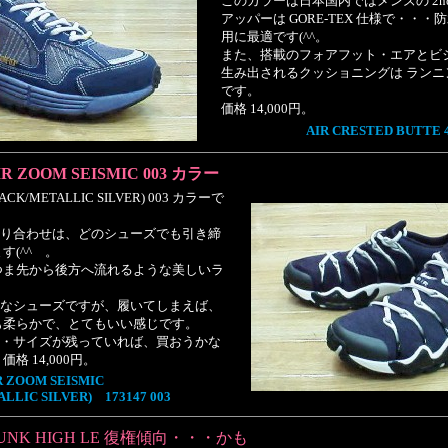
このカラーは日本国内ではメンズの 2n
アッパーは GORE-TEX 仕様で・・
用に最適です(^^。
また、搭載のフォアフット・エアとビ
生み出されるクッショニングは ラン
です。
価格 14,000円。
AIR CRESTED BUTTE
IR ZOOM SEISMIC 003 カラー
LACK/METALLIC SILVER) 003 カラーで
り合わせは、どのシューズでも引き締
す(^^ゞ。
IC のつま先から後方へ流れるような美しいラ
なシューズですが、履いてしまえば、
も柔らかで、とてもいい感じです。
・サイズが残っていれば、買おうかな
格 14,000円。
R ZOOM SEISMIC
LLIC SILVER) 173147 003
UNK HIGH LE 復権傾向・・・かも