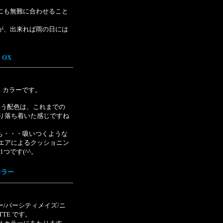
にも無難に合わせること
が、出来れば雨の日には
 OX
 031 カラーです。
いう配色は、これまでの
り落ち着いた感じですね
も・・・吸いつくような
エアによるクッショニン
1つです(^^。
 カラー
/バーシティメイズ/ニ
TTE です。