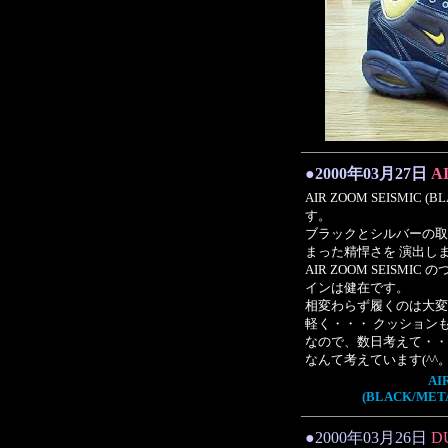
●2000年03月27日
A
AIR ZOOM SEISMIC (B
す。
ブラックとシルバーの取
まった精悍さを 演出しま
AIR ZOOM SEISM
インは健在です。
相変わらず履くのは大変
軽く・・・ クッション
なので、数日考えて・・
なんて考えています(^^。価
AI
(BLACK/META
●2000年03月26日
D