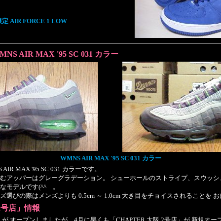
限定 AIR FORCE 1 LOW
MNS AIR MAX '95 SC 031 カラー
WMNS AIR MAX '95 SC 031 カラー
R MAX '95 SC 031 カラーです。
むアッパーはグレーグラデーション。 シューホールのストライプ、スウッシ
なモデルです(^^ゞ。
びの際はメンズよりも 0.5cm ～ 1.0cm 大き目をチョイスされることを お
 2号店」情報
阪」が オープンしましたが、4月に早くも「CHAPTER 大阪 2号店」が 新規オー