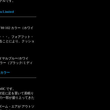
デルです。
m Limited
HT '89 102 カラー（ホワイ
・・・。フォアフット・
することにより、クッショ
ラー（ロイヤルブルー/ホワイ
01 カラー（ブラック/ミディ
02 カラー
SMIC です。
付近に足を置いて居眠り
ルの一部が盛り上ってきた
ズーム・エアが アウトソ