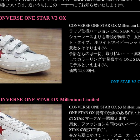
細については、近いうちにこのコーナーにてお知らせいたします(^^。
ONVERSE ONE STAR V3 OX
CONVERSE ONE STAR OX Milleniu
ラップ仕様バージョン ONE STAR V3 
シューレースよりも着脱が簡単で、女
ト・タイプ。 ホワイト/ネイビー/レ
意欲をそそります(^^ゞ。
余計なものは一切、取り払い・・・素
してカラーリングで 勝負する ONE S
モデルといえます(^^。
価格 15,000円。
ONE STAR V3 
ONVERSE ONE STAR OX Millenium Limited
CONVERSE ONE STAR OX の Millen
ONE STAR OX 特有の光沢のある
の STAR マークが 一際映えます。
男女、ファッションを問わないベーシッ
STAR の魅力です(^^。
春から夏にかけて・・・スニーカース