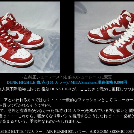
(左)純正シューレース / (右)白のシューレースに変更
DUNK HIGH LE 白/赤 (161 カラー) / MITA Sneakers 現在価格 9,800円
れ人気下降傾向にあった 復刻 DUNK HIGH が、ここにきて俄かに 復権しつ
ニアといわれる方々ではなく・・・一般的なファッションとして スニーカー
ースを買って行かれるそうです(^^。
、意外と流通量が少なかった白/赤 (161 カラー)を求めている方が多いと 
かな復権は・・・これから、暖かくなり単パンを着用するようになれば・・・ 必然的
需要が高まるという、季節的なものかもしれません。
TED BUTTE 472カラー、AIR KUKINI 031カラー、AIR ZOOM SEISMIC