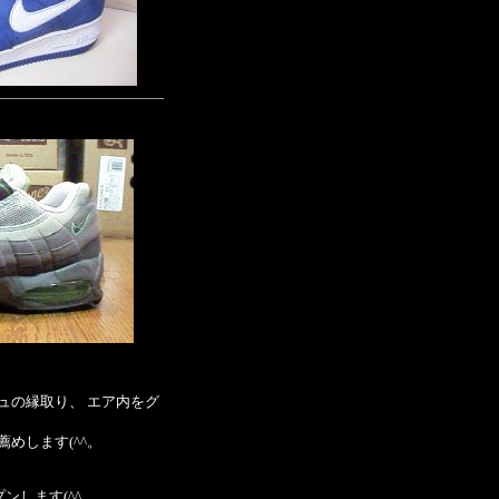
ュの縁取り、 エア内をグ
薦めします(^^。
プンします(^^。