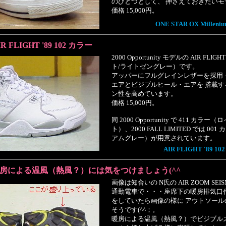
のひとつとして、 押さえておきたいモ
価格 15,000円。
ONE STAR OX Milleniu
IR FLIGHT '89 102 カラー
2000 Opportunity モデルの AIR FLIG
ト/ライトゼングレー）です。
アッパーにフルグレインレザーを採用
エアとビジブルヒール・エアを 搭載
ン性を高めています。
価格 15,000円。
同 2000 Opportunity で 411 カ
ト）、2000 FALL LIMITED では 0
アムグレー）が用意されています。
AIR FLIGHT '89 1
房による温風（熱風？）には気をつけましょう(^^ゞ
画像は知合いの N氏の AIR ZOOM SEI
通勤電車で・・・座席下の暖房排気口
をしていたら画像の様に アウトソー
そうです(^^；。
暖房による温風（熱風？）でビジブル