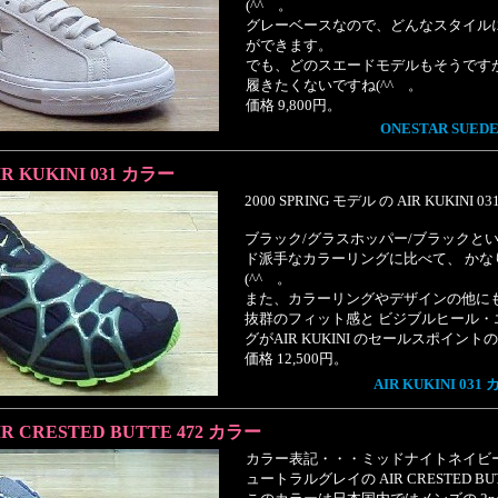
(^^ゞ。
グレーベースなので、どんなスタイル
ができます。
でも、どのスエードモデルもそうです
履きたくないですね(^^ゞ。
価格 9,800円。
ONESTAR SUEDE
IR KUKINI 031 カラー
2000 SPRING モデル の AIR KUKINI
ブラック/グラスホッパー/ブラックと
ド派手なカラーリングに比べて、 かな
(^^ゞ。
また、カラーリングやデザインの他に
抜群のフィット感と ビジブルヒール・
グがAIR KUKINI のセールスポイントの
価格 12,500円。
AIR KUKINI 031
IR CRESTED BUTTE 472 カラー
カラー表記・・・ミッドナイトネイビー
ュートラルグレイの AIR CRESTED BU