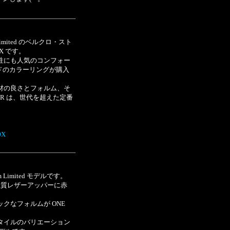
m Limited のベルクロ・スト
OX です。
性にも人気のコンフォー
ッドのカラーリングが購入
材の良さとフォルム、そ
TAR は、世代を超えた定番
OX
ium Limited モデルです。
白い上質レザーアッパーに赤
クなフォルムが ONE
タイルのバリエーション