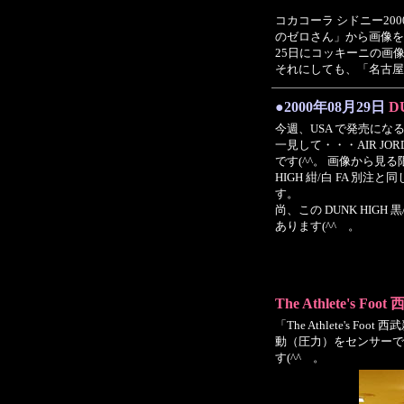
コカコーラ シドニー20
のゼロさん」から画像を
25日にコッキーニの画像
それにしても、「名古屋の
●2000年08月29日
D
今週、USA で発売になる D
一見して・・・AIR JO
です(^^。 画像から見
HIGH 紺/白 FA 別
す。
尚、この DUNK HIGH
あります(^^ゞ。
The Athlete's Fo
「The Athlete's
動（圧力）をセンサーでスキ
す(^^ゞ。