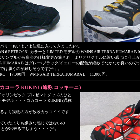
のデリバリーもいよいよ佳境に入ってきました(^^。
 6 RETRO 061 カラーと LIMTED モデルの WMNS AIR TERRA HUMARA B
RETRO はサンプルから多少の仕様変更が施され、よりオリジナルに近い感じに 仕
ERRA HUMARA B はグレー/ブラック/イエローの配色が絶妙でなかなか良いの
では履くのが難しそうです(^^；。
ETRO 17,000円、WMNS AIR TERRA HUMARA B 11,000円。
カコーラ KUKINI (通称 コッキーニ）
00オリンピック プレゼントグッズのひと
モデル・・・コカコーラ KUKINI (通称
るより実物の方が数段カッコイイです
ていたよりも嫌みな感じではないの
とが出来るでしょう・・・(^^。