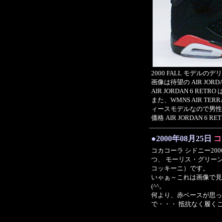
2000 FALL モデル
画像は待望の AIR JORDAN
AIR JORDAN 6 
また、WMNS AIR T
ィースモデルなので男性
価格 AIR JORDAN 6 R
●2000年08月25日
コ
コカコーラ シドニー20
つ、 モーリス・グリーン 
コッキーニ）です。
いゃぁ～これは画像で見
(^^。
何より、赤ベースが思っ
で・・・ 抵抗なく履くこ