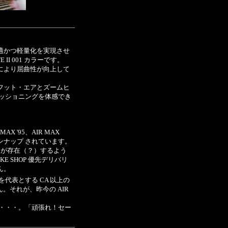
適かつ軽量化を実現させ
ITE II 001 カラーです。
により屈曲性が向上して
フット・エアとズームヒ
クッショニングを体感でき
AX '95、AIR MAX
がラインナップ されています。
ンが存在（？）するよう
E SHOP 優先デリバリ
ん。
を代表とする CA 以上の
ん。それが、昨今の AIR
・・・。「頑張れ！セー