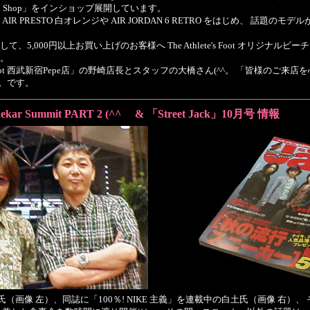
ll Shop」をインショップ展開しています。
R PRESTO 白オレンジや AIR JORDAN 6 RETRO をはじめ、 話題の
5,000円以上お買い上げのお客様へ The Athlete's Foot オリジナルビ
。
e's Foot 西武新宿Pepe店」の野崎店長とスタッフの大橋さん(^^。 「皆様のご
v。です。
nekar Summit PART 2 (^^ゞ & 「Street Jack」10月号 情報
の石原氏（画像 左）、同誌に「100％! NIKE 主義」を連載中の白土氏（画像 右）、 そして