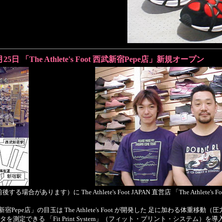
月25日 「The Athlete's Foot 西武新宿Pepe店」新規オープン
場合があります）に The Athlete's Foot JAPAN 直営店 「The Athlete's 
oot 西武新宿Pepe店」の目玉は The Athlete's Foot が開発した 足に加わる体
測定できる 「Fit Print System」（フィット・プリント・システム）を導