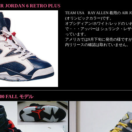
IR JORDAN 6 RETRO PLUS
TEAM USA RAY ALLEN 着用の AIR JO
(オリンピックカラー)です。
オブシディアン/ホワイト/レッドの 
で・・・アッパーは シュリンク・レ
っています。
アメリカでは9月下旬に発売の様です
内リリースの確認は取れていません。
000 FALL モデル