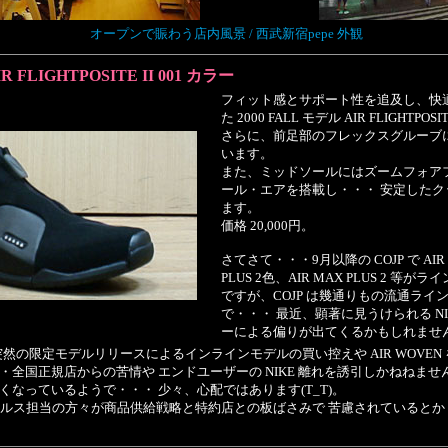
オープンで賑わう店内風景 / 西武新宿pepe 外観
IR FLIGHTPOSITE II 001 カラー
フィット感とサポート性を追及し、快
た 2000 FALL モデル AIR FLIGHTPOS
さらに、前足部のフレックスグルーブ
います。
また、ミッドソールにはズームフォア
ール・エアを搭載し・・・ 安定した
ます。
価格 20,000円。
さてさて・・・9月以降の COJP で AIR M
PLUS 2色、AIR MAX PLUS 2 等
ですが、COJP は幾通りもの流通ライ
で・・・ 最近、顕著に見うけられる NIK
ーによる偏りが出てくるかもしれませ
然の限定モデルリリースによるインラインモデルの買い控えや AIR WOVEN 
・・・全国正規店からの苦情や エンドユーザーの NIKE 離れを誘引しかねねませ
にくくなっているようで・・・ 少々、心配ではあります(T_T)。
ルス担当の方々が商品供給戦略と特約店との板ばさみで 苦慮されているとか