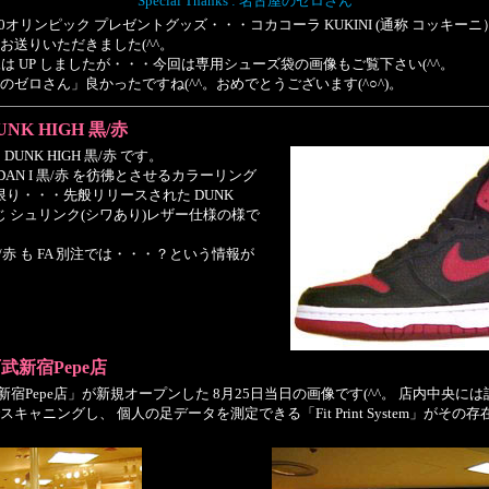
Special Thanks : 名古屋のゼロさん
00オリンピック プレゼントグッズ・・・コカコーラ KUKINI (通称 コッキー
お送りいただきました(^^。
は UP しましたが・・・今回は専用シューズ袋の画像もご覧下さい(^^。
ゼロさん」良かったですね(^^。おめでとうございます(^○^)。
UNK HIGH 黒/赤
UNK HIGH 黒/赤 です。
RDAN I 黒/赤 を彷彿とさせるカラーリング
る限り・・・先般リリースされた DUNK
注と同じ シュリンク(シワあり)レザー仕様の様で
 黒/赤 も FA 別注では・・・？という情報が
ot 西武新宿Pepe店
 Foot 西武新宿Pepe店」が新規オープンした 8月25日当日の画像です(^^。 店内
ャニングし、 個人の足データを測定できる「Fit Print System」がそ