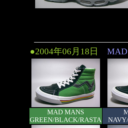
●2004年06月18日
MAD 
MAD MANS
M
GREEN/BLACK/RASTA
NAVY