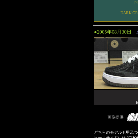
P
DARK GR
●2005年08月30日
画像提供
どちらのモデルも甲乙つ
ヒールサイドには "CHO