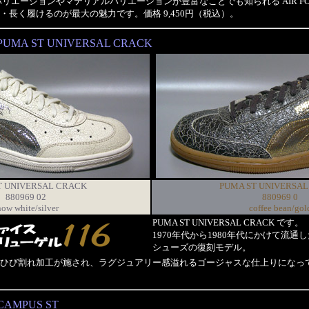
ーバリエーションやマテリアルバリエーションが豊富なことでも知られる AIR FO
・長く履けるのが最大の魅力です。価格 9,450円（税込）。
PUMA ST UNIVERSAL CRACK
T UNIVERSAL CRACK
PUMA ST UNIVERSA
880969 02
880969 0
now white/silver
coffee bean/gol
PUMA ST UNIVERSAL CRACK です。
1970年代から1980年代にかけて流通し
シューズの復刻モデル。
ひび割れ加工が施され、ラグジュアリー感溢れるゴージャスな仕上りになっていま
CAMPUS ST