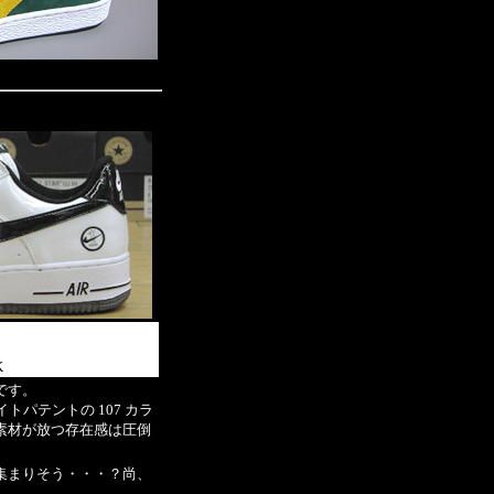
K
1 です。
トパテントの 107 カラ
素材が放つ存在感は圧倒
集まりそう・・・？尚、