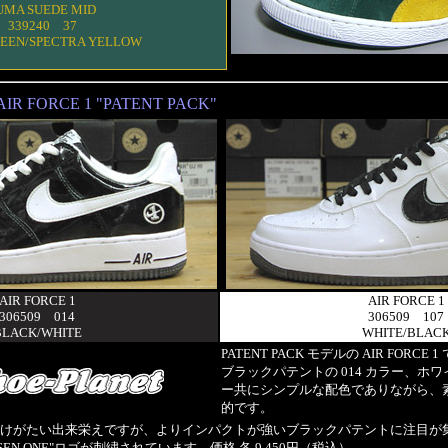
UMA SUEDE MID
339240 37
EEN/SPECTRA YELLOW
AIR FORCE 1 "PATENT PACK"
AIR FORCE 1
AIR FORCE 1
306509 014
306509 107
BLACK/WHITE
WHITE/BLAC
PATENT PACK モデルの AIR FORCE 
ブラックパテントの 014 カラー、ホワイ
ー共にシンプルな配色でありながら、
的です。
けがたい出来栄えですが、よりインパクトが強いブラックパテントに注目が
SEN ONE"ロゴが刺繍されています。価格 各 9,450円（税込）。