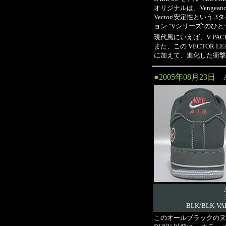
オリジナルは、Vengean
Vector/安定性という
ョン "Vシリーズ"のひと
現代風にいえば、V PA
また、この VECTOR
に加えて、進化した衝撃吸
●2005年08月23日
BLK/BLK-VA
このオールブラックのヌ