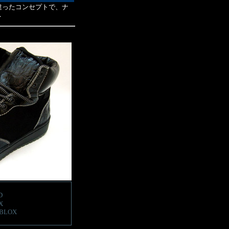
とは違ったコンセプトで、ナ
＞
D
X
4BLOX