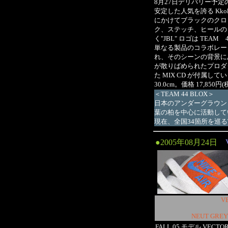
8月27日デリバリー予定の Kk
安定した人気を誇る Kko
にかけてブラックのクロ
ク、ステッチ、ヒールの 
く"JBL" ロゴは TE
単なる製品のコラボレー
れ、そのシーンの背景にあ
が散りばめられたプロダク
た MIX CD が付属していま
30.0cm。価格 17,850円
＜TEAM 44 BLOX＞
日本のアンダーグラウンドシー
葉の柏を中心に活動して
現在、全国34箇所を巡るTE
●2005年08月24日
V
NEUT GREY
FALL 05 モデル VECT