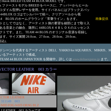
ok BREED TEAM 44 BLOX MODEL です。
k ファーストモデル BREED をベースに、アッパーからヒール
コダイル型押レザーを使用。サイドパネルにはブラックヌバッ
44BLOX ロゴはでシルバーで統一。クリアソールから覗
AM 44 BLOX のホームグラウンド「常磐ライン」をさす。
画像提供
トとしてではなく、アーティスト側の要望を細部にまで取り入
る音楽との融合、随所に 44BLOX４４ＢＬＯＸのエッセンス
トです。また、TEAM 44 BLOX のオリジナル音源を収録し
す。サイズ展開 26.0cm、27.0cm、28.0cm、29.0cm、
(税込)。
ンを代表するアーティスト DELI、YAKKO for AQUARIUS、MIKRIS、M
いるアーティストで構成。
AM 44 BLOX JAPAN TOUR を開催中。詳しくは
www.deltaexpress.jp
まで。
VECTOR LEATHER 003 カラー
ECTOR LEATHER
311149 003
/MID FOG-WHT-ORNG BLZ
OR LEATHER 003 カラーです。