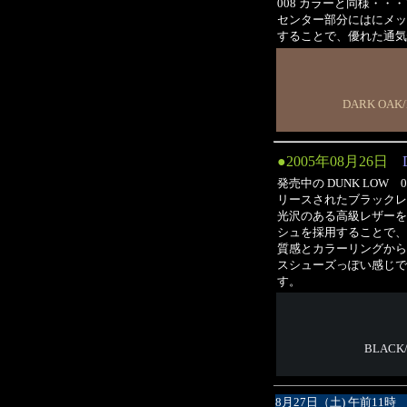
008 カラーと同様・
センター部分にはにメッ
することで、優れた通気
DARK OAK/
●2005年08月26日
発売中の DUNK LOW
リースされたブラックレザーの
光沢のある高級レザーを
シュを採用することで、
質感とカラーリングから
スシューズっぽい感じで
す。
BLACK
8月27日（土) 午前11時 