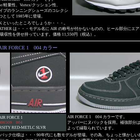
ce/軽量性、Vortex/クッション性、
 3タイプのランニングシューズのコレクシ
つとして 1985年に登場。
CK といったところでしょうか・・・。
 LEATHER は・・・モデル名に AIR の称号が付かないものの、ヒール部分に
収性を併せ持っています。価格 11,550円（税込）。
AIR FORCE 1 004 カラー
AIR FORCE 1 004 カラーです。
AIR FORCE 1
306509 004
アッパーにヌバックを採用。補強部分
RSITY RED-METLC SLVR
よって縁取られています。
バック仕様は・・・90年代にも数モデルが登場。その為、ちょっと懐かしい