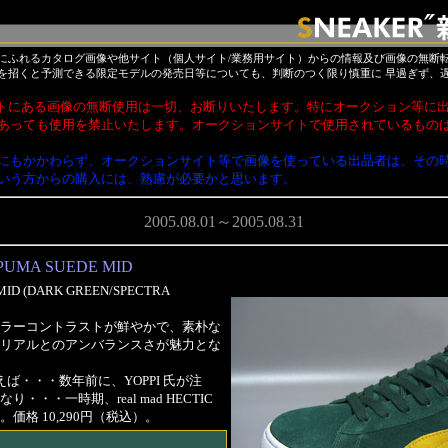
にふれるカタログ画像や他サイト（個人サイト/業務用サイト）からの情報及び画像の無断
を招くと予測できる限定モデルの発売日等についても、判断のつく限り慎重に 早過ぎず、
トにある画像の無断使用は一切、お断りいたします。特にオークション等に
あっても使用を禁止いたします。オークションサイトで使用されているもの
にもかかわらず、オークションサイト等で画像を使っている出品者は、その
いう方からの購入には、熟慮が必要かと思います。
2005.08.01～2005.08.31
PUMA SUEDE MID
ID (DARK GREEN/SPECTRA
ラーコントラストが鮮やかで、素朴な
リアルとのアンバランスさが魅力とな
 といえば・・・数年前に、YOPPI 氏が注
・・一時期、real mad HECTIC
価格 10,290円（税込）。