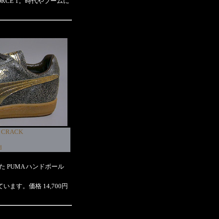
RCE 1。時代やブームに
L CRACK
d
た PUMA ハンドボール
す。価格 14,700円