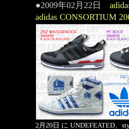
●2009年02月22日
adida
adidas CONSORTIUM 2
2月20日 に UNDEFEATED、st