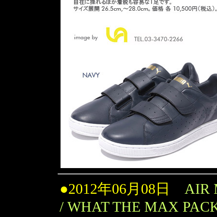
●2012年06月08日
AIR
/ WHAT THE MAX PAC