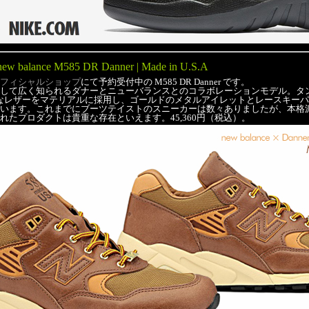
new balance M585 DR Danner | Made in U.S.A
フィシャルショップ
にて予約受付中の M585 DR Danner です。
して広く知られるダナーとニューバランスとのコラボレーションモデル。タ
の上質なレザーをマテリアルに採用し、ゴールドのメタルアイレットとレースキー
います。これまでにブーツテイストのスニーカーは数々ありましたが、本格
れたプロダクトは貴重な存在といえます。45,360円（税込）。