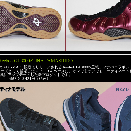
Reebok GL3000×TINA TAMASHIRO
 ABC-MART 限定でリリースされる Reebok GL3000×玉城ティナのコラ
ューズとして登場した GL6000 をベースに、オンでもオフでもコーディネー
風にアップデートした新プロダクトです。
.0cm。価格 各 8,424円（税込）。