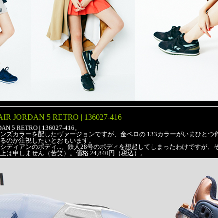
AIR JORDAN 5 RETRO | 136027-416
N 5 RETRO | 136027-416。
ンズカラーを配したヴァージョンですが、金ベロの 133カラーがいまひとつ
るのか注視したいとおもいます。
シディアンのボディ...。鉄人28号のボディを想起してしまったわけですが、
は申しません（苦笑）。価格 24,840円（税込）。