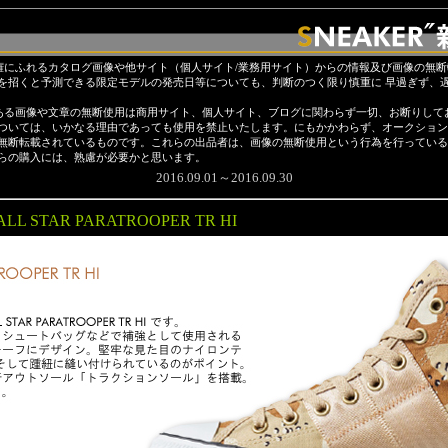
権にふれるカタログ画像や他サイト（個人サイト/業務用サイト）からの情報及び画像の無
を招くと予測できる限定モデルの発売日等についても、判断のつく限り慎重に 早過ぎず、
ある画像や文章の無断使用は商用サイト、個人サイト、ブログに関わらず一切、お断りして
ついては、いかなる理由であっても使用を禁止いたします。にもかかわらず、オークション
無断転載されているものです。これらの出品者は、画像の無断使用という行為を行っている
らの購入には、熟慮が必要かと思います。
2016.09.01～2016.09.30
ALL STAR PARATROOPER TR HI