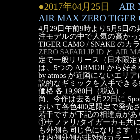
●2017年04月25日
AIR
AIR MAX ZERO TIGER 
4月29日午前9時より5月5日
注モデルの中で人気の高かった AIR 
TIGER CAMO / SNAK
ZERO SAFARI JP ID
と
AIR M
定で一般リリース（日本限定
は、5つの AIRMOJI から好き
by atmos が近隣にないエリ
説的なギミックを入手できる
価格 各 19,980円（税込）。
尚、今作は去る4月22日に Sport
おいて各色400足限定で発売された 
若干ですが下記の相違点があ
①サファリ/タイガーカモ共
も外側も同じ色になります（a
は内側外側が非対称カラー）