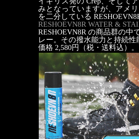
イギリス発の Crep、そしてア
みとなっていますが、アメリカに
を二分している RESHOEV
RESHOEVN8R WATER & STA
RESHOEVN8R の商品群
レー。その撥水能力と持続性
価格 2,580円（税・送料込）。