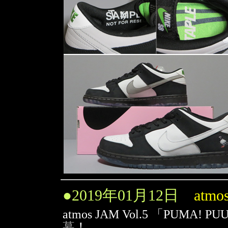
●
2019年01月12日
atmo
atmos JAM Vol.5 「PUMA! P
募
！