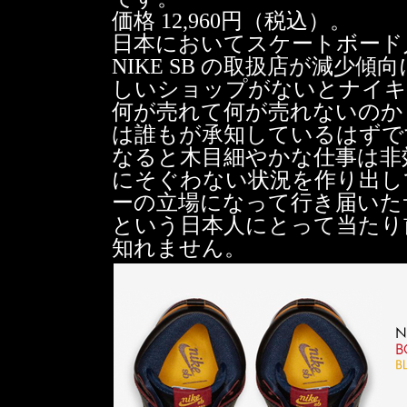
価格 12,960円（税込）。
日本においてスケートボード
NIKE SB の取扱店が減少傾
しいショップがないとナイキ
何が売れて何が売れないのか
は誰もが承知しているはずで
なると木目細やかな仕事は非
にそぐわない状況を作り出し
ーの立場になって行き届いた
という日本人にとって当たり
知れません。