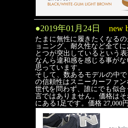
●
2019年01月24日
new 
たまに無性に履きたくなるのが n
ョニング、耐久性など全てに
とつが突出しているという表
なんら違和感を感じる事がないとこ
思っています。
そして、数あるモデルの中で
の信頼性はスニーカーファン
世代を問わず、誰にでも似合
言ではありません。価格はそ
にある1足です。価格 27,00