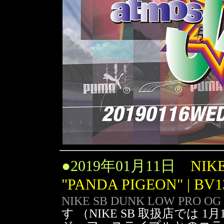
●
2019年01月11日
NIK
"PANDA PIGEON" | BV1
NIKE SB DUNK LOW PRO OG Q
す （NIKE SB 取扱店では 1月