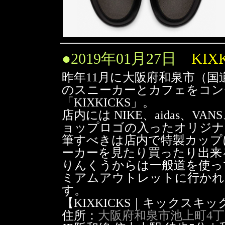
●
2019年01月27日
KIX
昨年11月に大阪府和泉市（国
のスニーカーとカフェをコン
「KIXKICKS」。
店内には NIKE、aidas、V
ョップロゴの入ったオリジナ
筆すべきは店内で特製カップ
ーカーを見たり買ったり出来
りんくうからは一般道を使っ
ミアムアウトレットに行かれ
す。
【KIXKICKS｜キックスキ
住所：
大阪府和泉市池上町4丁目