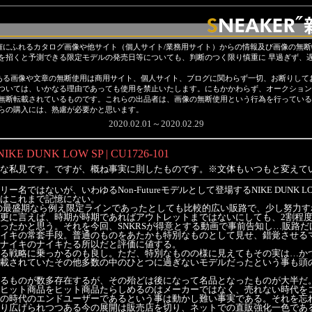
権にふれるカタログ画像や他サイト（個人サイト/業務用サイト）からの情報及び画像の無
を招くと予測できる限定モデルの発売日等についても、判断のつく限り慎重に 早過ぎず、
ある画像や文章の無断使用は商用サイト、個人サイト、ブログに関わらず一切、お断りして
ついては、いかなる理由であっても使用を禁止いたします。にもかかわらず、オークション
無断転載されているものです。これらの出品者は、画像の無断使用という行為を行っている
らの購入には、熟慮が必要かと思います。
2020.02.01～2020.02.29
NIKE DUNK LOW SP | CU1726-101
な私見です。ですが、概ね事実に則したものです。※文体もいつもと変えて
名ではないが、いわゆるNon-Futureモデルとして登場するNIKE DUNK 
はこれまで記憶にない。
K復刻の最盛期なら例え限定ラインであったとしても比較的広い販路で、少し努力
更に言えば、時期が時期であればアウトレットまではないにしても、2割程
ったかと思う。それを今回、SNKRSが得意とする動画で事前告知し…販路
イキの常套手段。普通のものをあたかも特別なものとして見せ、錯覚させる
ナイキのナイキたる所以だと評価に値する。
る戦略に乗っかるのも良し。ただ、特別なものの様に見えてもその実は…か
載されていたその他多数の中のひとつに過ぎないモデルだったという事も頭
るものが数多存在するが、その殆どは後になって名品となったものが大半だ
ヒット商品をヒット商品たらしめるのはメーカーではなく、売れない時代を
の時代のエンドユーザーであるという事は動かし難い事実である。それを忘
り広げられつつある今の展開は販売店を切り、ネットでの直販強化一色であ