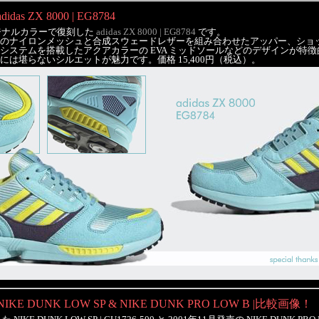
adidas ZX 8000 | EG8784
リジナルカラーで復刻した
adidas ZX 8000 | EG8784
です。
のナイロンメッシュと合成スウェードレザーを組み合わせたアッパー、ショ
システムを搭載したアクアカラーの EVA ミッドソールなどのデザインが特
は堪らないシルエットが魅力です。価格 15,400円（税込）。
NIKE DUNK LOW SP & NIKE DUNK PRO LOW B |比較画像！