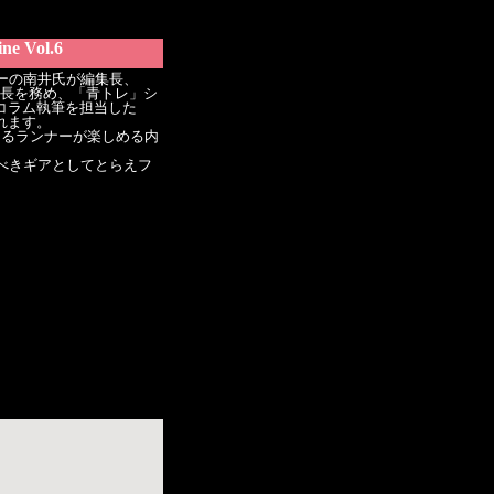
e Vol.6
ーの南井氏が編集長、
編集長を務め、「青トレ」シ
がコラム執筆を担当した
れます。
あるランナーが楽しめる内
べきギアとしてとらえフ