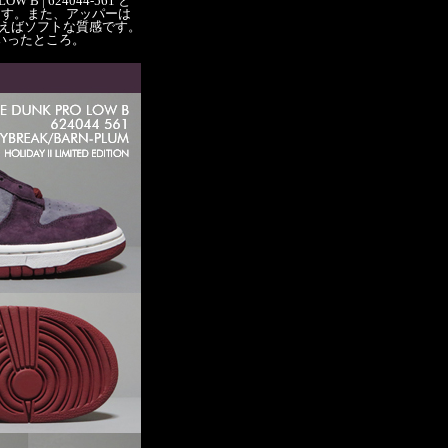
W B | 624044-561 と
ます。また、アッパーは
いえばソフトな質感です。
いったところ。