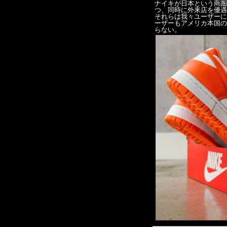
ナイキが日本という商圏
つ、同時に外来店を優遇
それらは我々ユーザーに
ーザーもアメリカ本国の
らない。