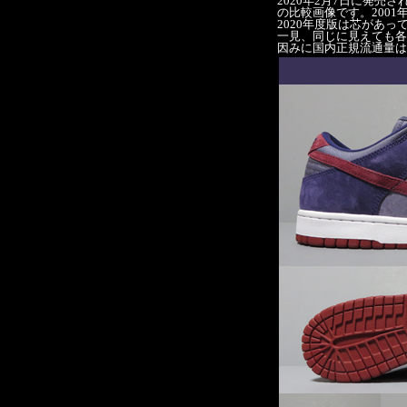
2020年2月7日に発売された NI
の比較画像です。200
2020年度版は芯があ
一見、同じに見えても各
因みに国内正規流通量は