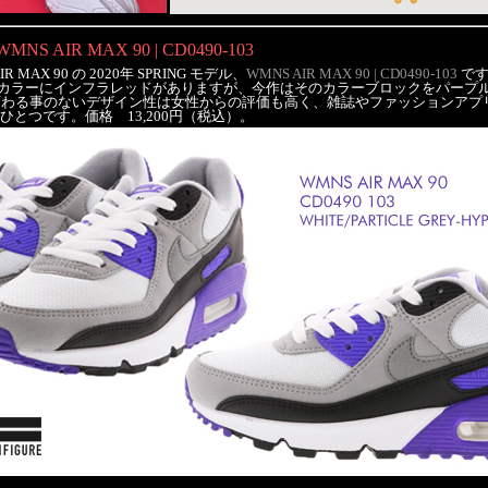
WMNS AIR MAX 90 | CD0490-103
MAX 90 の 2020年 SPRING モデル、
WMNS AIR MAX 90 | CD0490-103
です
代表するカラーにインフラレッドがありますが、今作はそのカラーブロックをパー
変わる事のないデザイン性は女性からの評価も高く、雑誌やファッションアプ
とつです。価格 13,200円（税込）。