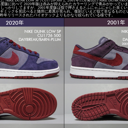
KE DUNK LOW SP | CU1726-500 と 2001年11月発売の NIKE DUNK PRO LO
1年度版に比べて 2020年版は赤みが抑えられたカラーリングで青みがかってい
ってしっかりしてますが、2001年度版は指で押さえるとふにゃふにゃした良く
ギミックを見比べると随所に差異が見られ、復刻といえど似て非なるものと
昨年リリースされたバイオテックよりもかなり絞られている様です。