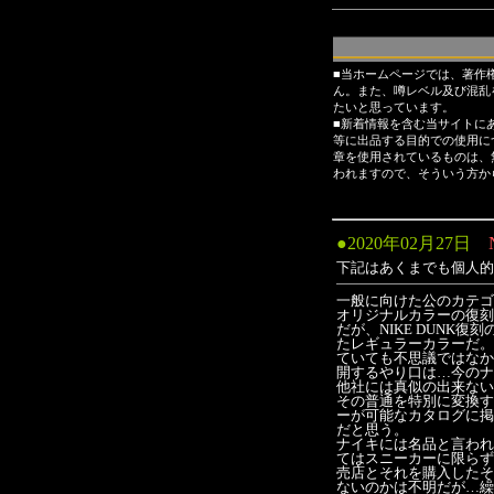
■当ホームページでは、著作
ん。また、噂レベル及び混乱
たいと思っています。
■新着情報を含む当サイトに
等に出品する目的での使用に
章を使用されているものは、
われますので、そういう方か
●
2020年02月27日
下記はあくまでも個人的
一般に向けた公のカテゴリー
オリジナルカラーの復刻
だが、NIKE DUN
たレギュラーカラーだ。
ていても不思議ではなか
開するやり口は…今のナ
他社には真似の出来ない
その普通を特別に変換す
ーが可能なカタログに掲
だと思う。
ナイキには名品と言われ
てはスニーカーに限らず
売店とそれを購入したそ
ないのかは不明だが…繰