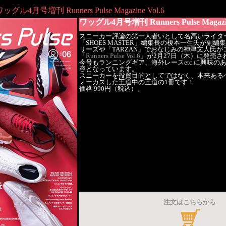
ッグル4月号増刊 Runners Pulse Magazine Vol.6
ワッグル4月号増刊 Runners Pulse Magazin
スニーカー評論の第一人者いとして名高いライタ
「SHOES MASTER」編集長の榎本一生氏が副
リーズや「TARZAN」でおなじみの神津文人氏
「
Runners Pulse Vol.6
」が2月27日（木）に発売さ
今号もランニングギア、海外レースetc.に興味の
容となっています。
スニーカーを投資目的としてではなく、本来ある
ォーカスした王道中の王道の1冊です！
価格 990円（税込）。
注文はこちらから