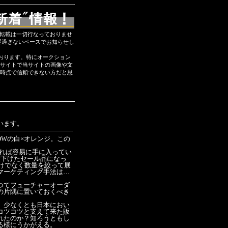
断転載は一切行なっておりませ
遅過ぎないペースでお知らせし
おります。特にオークション
サイトで当サイトの画像や文
時点で信頼できない方だと思
います。
LOWの白×オレンジ。この
すれば容易に手に入ってい
度下げたセール品になっ
だけでなく数量を絞って展
マーケティング手法は…
つてフューチャーオーダ
の片隅に置いておくべき
。少なくとも日本におい
コツコツと支えて来た販
れたのか？知ろうともし
る様にうかがえる。