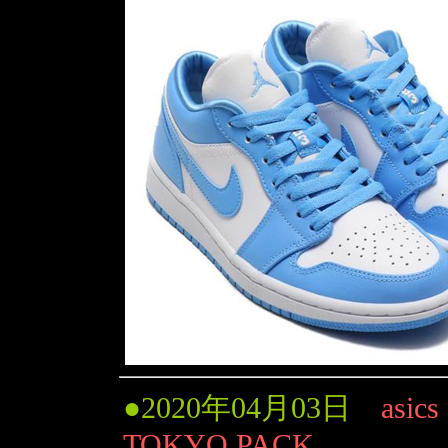
●
2020年04月03日
asic
TOKYO PACK