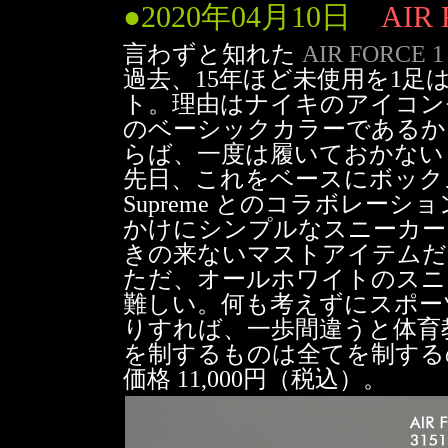
●
2020年04月10日
AIR 
言わずと知れた
AIR FORCE 1 '
過去、15年ほど未使用を1
ト。理由はナイキのアイコン
のベーシックカラーであるか
らば、一度は履いておかない
先日、これをベースにボック
Supreme とのコラボレー
かけにシンプルなスニーカー
きの来ないマストアイテムだ
ただ、オールホワイトのスニ
難しい。何も考えずにスポー
りすれば、一歩間違うと体育
を制するものは全てを制する
価格 11,000円（税込）。