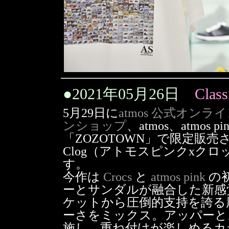
●
2021年05月26日
Class
5月29日に
atmos 公式オン
ンショップ
、atmos、atmo
「ZOZOTOWN」で限定販売されるatmo
Clog（アトモスピンクxクロ
す。
今作は
Crocs
と
atmos pink
の
ーとサンダルが融合した新感
ケットから圧倒的支持を誇る
ーさをミックス。アッパーと
施し、重ね付けが楽しめるカ