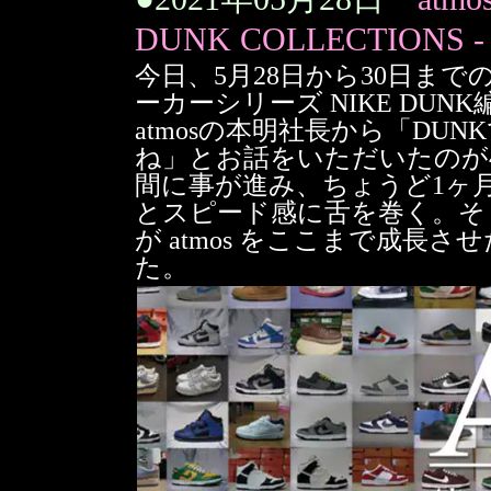
DUNK COLLECTIONS -
今日、5月28日から30日までの
ーカーシリーズ NIKE DUN
atmosの本明社長から「DU
ね」とお話をいただいたのが
間に事が進み、ちょうど1ヶ
とスピード感に舌を巻く。そ
が atmos をここまで成長
た。