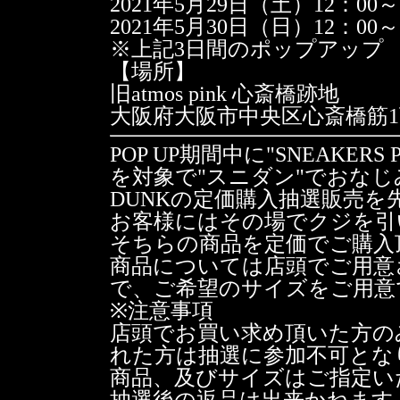
2021年5月29日（土）12：00～
2021年5月30日（日）12：00～
※上記3日間のポップアップ
【場所】
旧atmos pink 心斎橋跡地
大阪府大阪市中央区心斎橋筋1丁
POP UP期間中に"SNEAKER
を対象で"スニダン"でおなじみ【
DUNKの定価購入抽選販売を
お客様にはその場でクジを引
そちらの商品を定価でご購入
商品については店頭でご用意
で、ご希望のサイズをご用意
※注意事項
店頭でお買い求め頂いた方の
れた方は抽選に参加不可とな
商品、及びサイズはご指定い