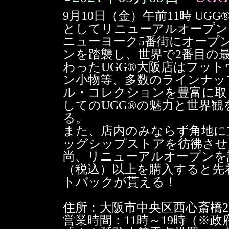
9月10日（金）午前11時 U
としてリニューアルオープン
ニューヨーク5番街にオープ
ンを踏襲し、世界で2番目の
わったUGG®大阪店はフッ
ン小物等、多数のラインナッ
ル・コレクションを豊富に取
してのUGG®の魅力と世界
る。
また、店内のみならず角地に
ッグシップストアを彷彿させ
尚、リニューアルオープンを記念
（税込）以上を購入すると先
トバックが貰える！
住所：大阪市中央区西心斎橋2-1
営業時間：11時～19時（※