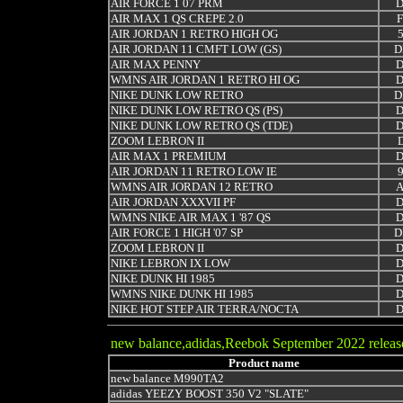
AIR FORCE 1 07 PRM
D
AIR MAX 1 QS CREPE 2.0
F
AIR JORDAN 1 RETRO HIGH OG
AIR JORDAN 11 CMFT LOW (GS)
D
AIR MAX PENNY
D
WMNS AIR JORDAN 1 RETRO HI OG
D
NIKE DUNK LOW RETRO
D
NIKE DUNK LOW RETRO QS (PS)
D
NIKE DUNK LOW RETRO QS (TDE)
D
ZOOM LEBRON II
AIR MAX 1 PREMIUM
D
AIR JORDAN 11 RETRO LOW IE
WMNS AIR JORDAN 12 RETRO
A
AIR JORDAN XXXVII PF
D
WMNS NIKE AIR MAX 1 '87 QS
D
AIR FORCE 1 HIGH '07 SP
D
ZOOM LEBRON II
D
NIKE LEBRON IX LOW
D
NIKE DUNK HI 1985
D
WMNS NIKE DUNK HI 1985
D
NIKE HOT STEP AIR TERRA/NOCTA
D
new balance,adidas,Reebok
September
2022 releas
Product name
new balance M990TA2
adidas YEEZY BOOST 350 V2 "SLATE"