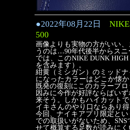
●
2022年08月22日
NIKE
500
画像よりも実物の方がいい、
うのは…90年代後半からス
では、このNIKE DUNK HI
を含みます）。
紺黄（ミシガン）のミッドナ
になったカラーはどこか懐か
既発の復刻にこのカラーブロ
因みに今作が好評ならばいず
来そう。しかもハイカットで
イキさんのやり口ならあり得
今回、ナイキアプリ限定とい
での取扱いがないため、SN
せて概算する足数が読みにく