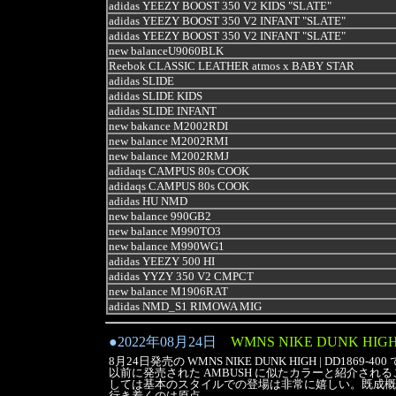
adidas YEEZY BOOST 350 V2 KIDS "SLATE"
adidas YEEZY BOOST 350 V2 INFANT "SLATE"
adidas YEEZY BOOST 350 V2 INFANT "SLATE"
new balance
U9060BLK
Reebok CLASSIC LEATHER atmos x BABY STAR
adidas SLIDE
adidas SLIDE KIDS
adidas SLIDE INFANT
new bakance M2002RDI
new balance M2002RMI
new balance M2002RMJ
adidaqs CAMPUS 80s COOK
adidaqs CAMPUS 80s COOK
adidas HU NMD
new balance 990GB2
new balance
M990TO3
new balance M990WG1
adidas YEEZY 500 HI
adidas YYZY 350 V2 CMPCT
new balance M1906RAT
adidas NMD_S1 RIMOWA MIG
●
2022年08月24日
WMNS NIKE DUNK HIGH 
8月24日発売の WMNS NIKE DUNK HIGH | DD1869-40
以前に発売された AMBUSH に似たカラーと紹介さ
しては基本のスタイルでの登場は非常に嬉しい。既成概
行き着くのは原点。