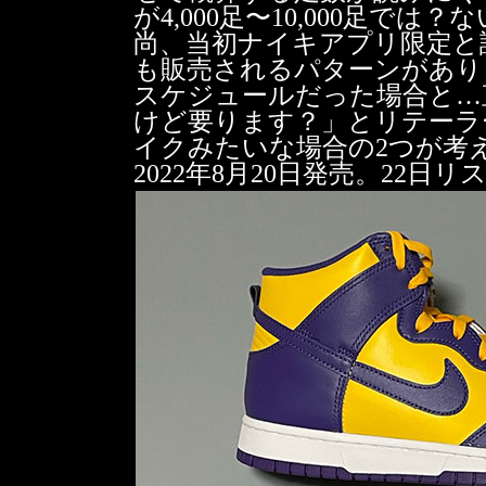
が4,000足〜10,000足では？
尚、当初ナイキアプリ限定と
も販売されるパターンがあり
スケジュールだった場合と…
けど要ります？」とリテーラ
イクみたいな場合の2つが考え
2022年8月20日発売。22日リ