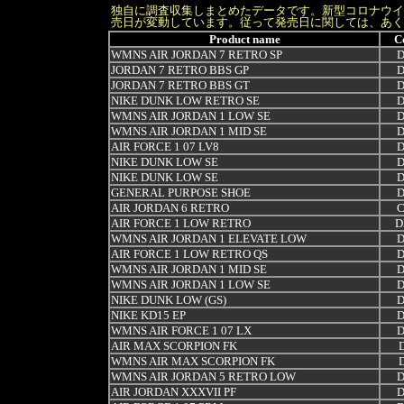
独自に調査収集しまとめたデータです。新型コロナウイ
売日が変動しています。従って発売日に関しては、あく
Product name
C
WMNS AIR JORDAN 7 RETRO SP
D
JORDAN 7 RETRO BBS GP
D
JORDAN 7 RETRO BBS GT
D
NIKE DUNK LOW RETRO SE
D
WMNS AIR JORDAN 1 LOW SE
D
WMNS AIR JORDAN 1 MID SE
D
AIR FORCE 1 07 LV8
D
NIKE DUNK LOW SE
D
NIKE DUNK LOW SE
D
GENERAL PURPOSE SHOE
D
AIR JORDAN 6 RETRO
C
AIR FORCE 1 LOW RETRO
D
WMNS AIR JORDAN 1 ELEVATE LOW
D
AIR FORCE 1 LOW RETRO QS
D
WMNS AIR JORDAN 1 MID SE
D
WMNS AIR JORDAN 1 LOW SE
D
NIKE DUNK LOW (GS)
D
NIKE KD15 EP
D
WMNS AIR FORCE 1 07 LX
D
AIR MAX SCORPION FK
WMNS AIR MAX SCORPION FK
WMNS AIR JORDAN 5 RETRO LOW
D
AIR JORDAN XXXVII PF
D